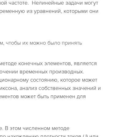
ной частоте. Нелинейные задачи могут
еременную из уравнений, которыми они
, чтобы их можно было принять
 методе конечных элементов, является
лючении временных производных.
ационарному состоянию, которое может
иксона, анализ собственных значений и
элементов может быть применен для
е. В этом численном методе
по нахождению плотности токов (J) или