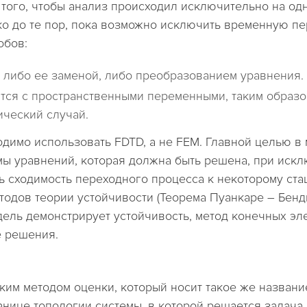
того, чтобы анализ происходил исключительно на од
ко до те пор, пока возможно исключить временную п
обов:
 либо ее заменой, либо преобразованием уравнения.
ся с пространственными переменными, таким образом
ический случай.
одимо использовать FDTD, а не FEM. Главной целью в
мы уравнений, которая должна быть решена, при иск
ь сходимость переходного процесса к некоторому ст
тодов теории устойчивости (Теорема Пуанкаре – Бенд
 модель демонстрирует устойчивость, метод конечных 
е решения.
еским методом оценки, который носит такое же названи
анице топологии системы, в которой решается задача 