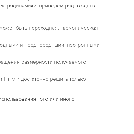
ектродинамики, приведем ряд входных
может быть переходная, гармоническая
родными и неоднородными, изотропными
кращения размерности получаемого
 H) или достаточно решить только
использования того или иного