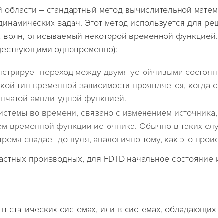
 области – стандартный метод вычислительной матема
инамических задач. Этот метод используется для реш
х волн, описываемый некоторой временной функцией.
уществующими одновременно):
нстрирует переход между двумя устойчивыми состоян
кой тип временной зависимости проявляется, когда 
енчатой амплитудной функцией.
стемы во времени, связано с изменением источника,
м временной функции источника. Обычно в таких слу
время спадает до нуля, аналогично тому, как это про
частных производных, для FDTD начальное состояние
в статических системах, или в системах, обладающи