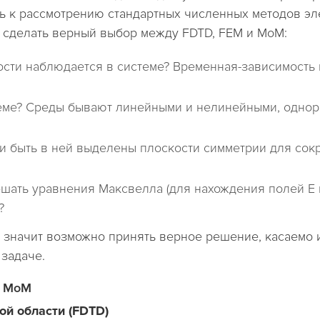
ь к рассмотрению стандартных численных методов эл
т сделать верный выбор между FDTD, FEM и MoM:
сти наблюдается в системе? Временная-зависимость 
теме? Среды бывают линейными и нелинейными, одно
ли быть в ней выделены плоскости симметрии для со
ать уравнения Максвелла (для нахождения полей E и
?
, значит возможно принять верное решение, касаемо 
 задаче.
и MoM
ой области (FDTD)