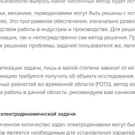
ьзователю выбрать какой численный метод будет испо
ки, механики, термодинамики могут быть решены с и
ях. Это программное обеспечение, изначально разв
дством работы в индустрии и производстве. Для реше
тизации, так и непосредственно сам метод решения.
к решению проблемы, задачей пользователя же, явля
тизации задачи, лишь в малой степени зависит от ее
рмацию требуется получить об объекте исследования.
ных разностей во временной области (FDTD), метод к
та работы в данной области, рекомендуем вам ознаком
 электродинамической задачи
ниченное количество задач электродинамики могут б
в является необходимым для установления характер