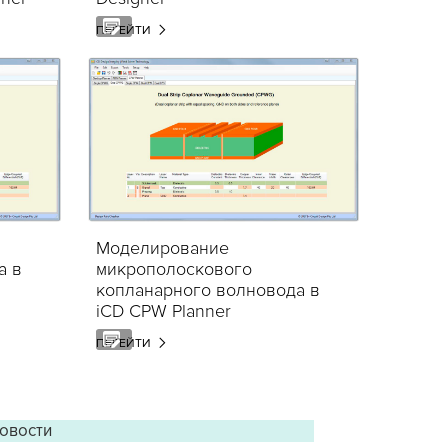
ПЕРЕЙТИ
3Dconnexion Mouse
СЛУГИ
Перечень услуг
Все ПРОДУКТЫ
Моделирование
а в
микрополоскового
копланарного волновода в
iCD CPW Planner
ПЕРЕЙТИ
новости