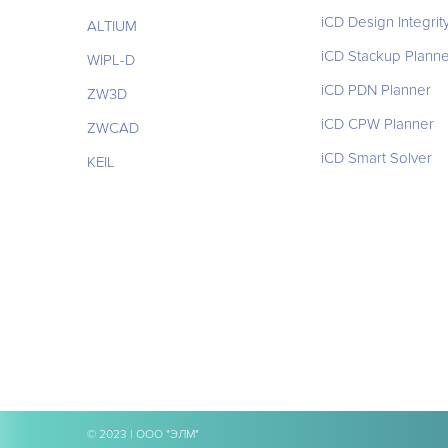
iCD Design Integrit
ALTIUM
iCD Stackup Planne
WIPL-D
iCD PDN Planner
ZW3D
iCD CPW Planner
ZWCAD
iCD Smart Solver
KEIL
© 2023 | ООО "ЭЛМ"