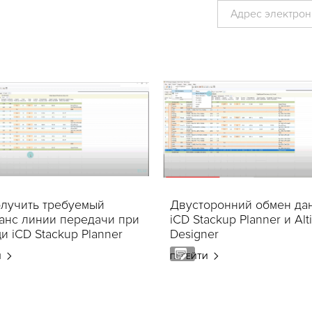
олучить требуемый
Двусторонний обмен да
анс линии передачи при
iCD Stackup Planner и Alt
 iCD Stackup Planner
Designer
И
ПЕРЕЙТИ