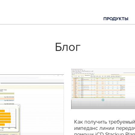
ПРОДУКТЫ
С
Блог
Как получить требуемы
импеданс линии переда
О
помощи iCD Stackup Pla