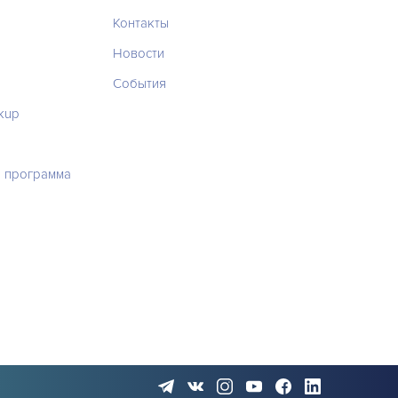
Контакты
Новости
События
ckup
 программа