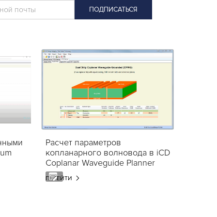
нными
Расчет параметров
ium
копланарного волновода в iCD
Coplanar Waveguide Planner
ПЕРЕЙТИ