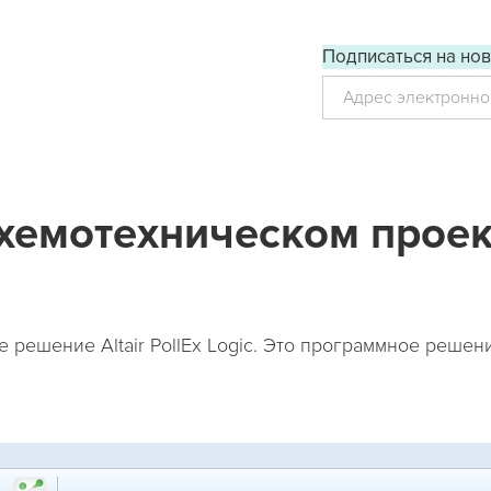
Подписаться на нов
У
схемотехническом прое
 решение Altair PollEx Logic. Это программное реше