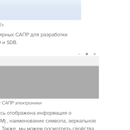
Ex
улярных САПР для разработки
 и SDB.
ых САПР электроники
десь отображена информация о
M) , наименование символа, зеркальное
. Также мы можем посмотреть свойства