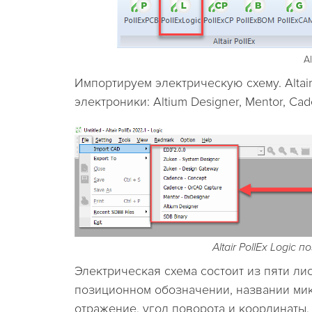
A
Импортируем электрическую схему. Altai
электроники: Altium Designer, Mentor, C
Altair PollEx Logi
Электрическая схема состоит из пяти л
позиционном обозначении, названии мик
отражение, угол поворота и координаты