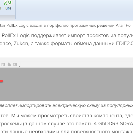
ltair PollEx Logic входит в портфолио программных решений Altair Poll
r PollEx Logic поддерживает импорт проектов из поп
adence, Zuken, а также форматы обмена данными EDIF2.0
c позволяет импортировать электрическую схему из популярн
истов. Мы можем просмотреть свойства компонента, з
росхемы (в данном случае это память 4 GbDDR3 SDRA
, эти данные необходимы для поверхностного монтажа