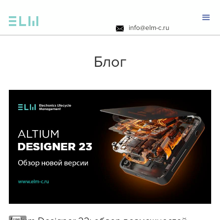
info@elm-c.ru
Блог